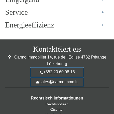
Service
+
Energieeffizienz
+
Kontaktéiert eis
Carmo Immobilier
14, rue de l’Église
4732
Pétange
Lëtzebuerg
+352 20 60 08 16
sales@carmoimmo.lu
Rechtslech Informatiounen
Rechtsnotizen
Käschten