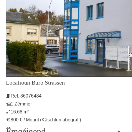
Locatioun Büro Strassen
Ref. 86076484
1 Zëmmer
16.68 m²
800 € / Mount (Käschten abegraff)
Ëmgéigend
+