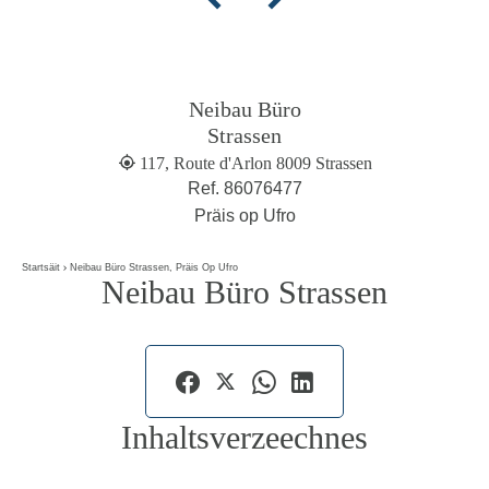
Neibau Büro
Strassen
117, Route d'Arlon 8009 Strassen
Ref. 86076477
Präis op Ufro
Startsäit
Neibau Büro Strassen, Präis Op Ufro
Neibau Büro Strassen
Inhaltsverzeechnes