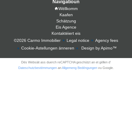
Navigatioun
Wëllkomm
Kaafen
Schätzung
Eis Agence
Kontaktéiert eis
©2026 Carmo Immobilier
Legal notice
Agency fees
Cookie-Astellungen änneren
Design by
Apimo™
Dës Websäit ass duerch reCAPTCHA geschützt an et gëllen d’
Dateschutzbestëmmungen
an
Allgemeng Bedéngungen
vu Google.