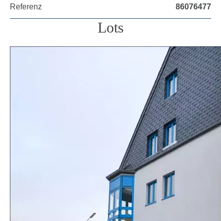
Referenz
86076477
Lots