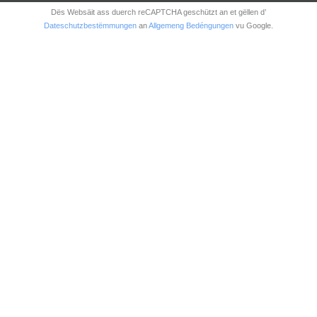
Dës Websäit ass duerch reCAPTCHA geschützt an et gëllen d’
Dateschutzbestëmmungen
an
Allgemeng Bedéngungen
vu Google.