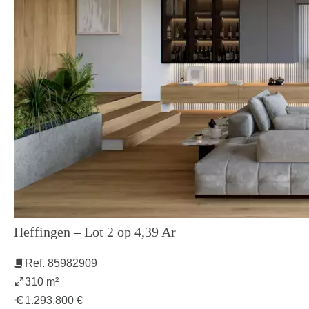
Heffingen – Lot 2 op 4,39 Ar
Ref. 85982909
310 m²
1.293.800 €