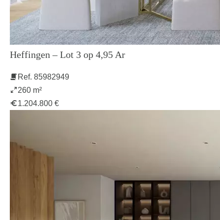
Heffingen – Lot 3 op 4,95 Ar
Ref. 85982949
260 m²
1.204.800 €