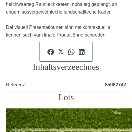
héichwäerteg Raimlechkeeten, nohalteg geplangt, an
engem aussergewéinleche landschaftleche Kader.
Déi visuell Presentatiounen sinn net kontraktuell a
kënnen sech vum finale Produit ënnerscheeden.
Inhaltsverzeechnes
Referenz
85982742
Lots