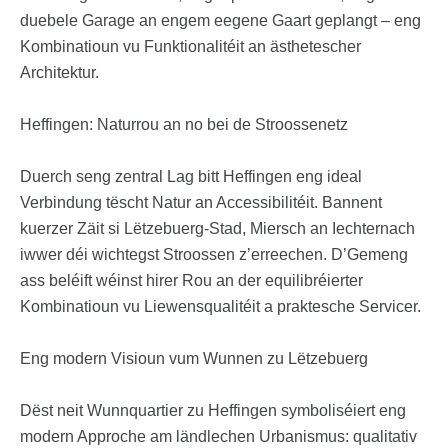
duebele Garage an engem eegene Gaart geplangt – eng
Kombinatioun vu Funktionalitéit an ästhetescher
Architektur.
Heffingen: Naturrou an no bei de Stroossenetz
Duerch seng zentral Lag bitt Heffingen eng ideal
Verbindung tëscht Natur an Accessibilitéit. Bannent
kuerzer Zäit si Lëtzebuerg-Stad, Miersch an Iechternach
iwwer déi wichtegst Stroossen z’erreechen. D’Gemeng
ass beléift wéinst hirer Rou an der equilibréierter
Kombinatioun vu Liewensqualitéit a praktesche Servicer.
Eng modern Visioun vum Wunnen zu Lëtzebuerg
Dëst neit Wunnquartier zu Heffingen symboliséiert eng
modern Approche am ländlechen Urbanismus: qualitativ