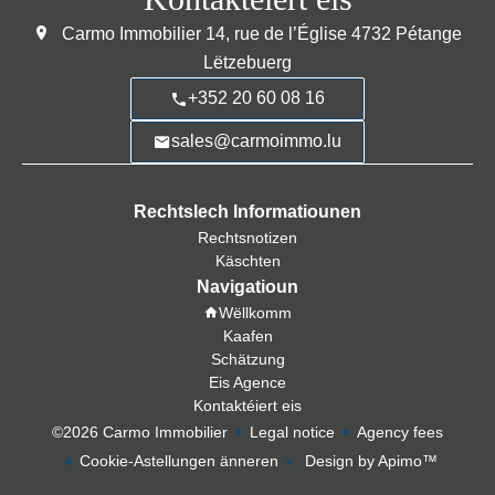
Carmo Immobilier
14, rue de l’Église
4732
Pétange
Lëtzebuerg
+352 20 60 08 16
sales@carmoimmo.lu
Rechtslech Informatiounen
Rechtsnotizen
Käschten
Navigatioun
Wëllkomm
Kaafen
Schätzung
Eis Agence
Kontaktéiert eis
©2026 Carmo Immobilier
Legal notice
Agency fees
Cookie-Astellungen änneren
Design by
Apimo™