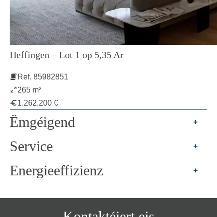
Heffingen – Lot 1 op 5,35 Ar
Ref. 85982851
265 m²
1.262.200 €
Ëmgéigend
+
Service
+
Energieeffizienz
+
Kontaktéiert eis