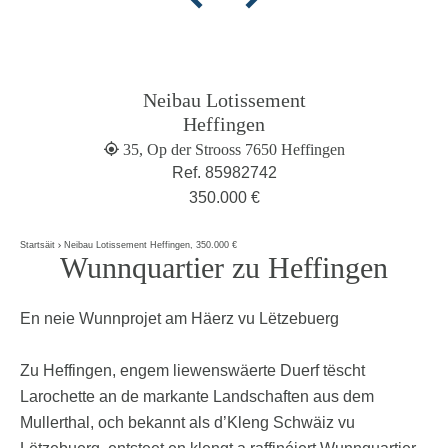
Neibau Lotissement
Heffingen
35, Op der Strooss 7650 Heffingen
Ref. 85982742
350.000 €
Startsäit
Neibau Lotissement Heffingen, 350.000 €
Wunnquartier zu Heffingen
En neie Wunnprojet am Häerz vu Lëtzebuerg
Zu Heffingen, engem liewenswäerte Duerf tëscht
Larochette an de markante Landschaften aus dem
Mullerthal, och bekannt als d’Kleng Schwäiz vu