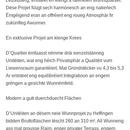
Lëtzebuerg, entsteet en klengt a raffinéiert Wunnquartier.
Dëse Projet füügt sech harmonesch an eng natierlech
Ëmgéigend eran an offréiert eng roueg Atmosphär fir
zukünfteg Awunner.
En exklusive Projet am klenge Krees
D’Quartier ëmfaasst nëmme dräi eenzelstänneg
Unitéiten, wat eng héich Privatsphär a Qualitéit vum
Liewensraum garantéiert. Mat Grondstécker vu 4,3 bis 5,3
Ar entsteet eng equilibréiert Integratioun an engem
gréngen a gesichte Wunnëmfeld.
Modern a gutt duerchduecht Flächen
D’Unitéiten an dësem neie Wunnprojet zu Heffingen
bidden Bruttofläschen tëscht 260 an 310 m². All Wunneng
ass mat grousse Raim, enger privater Terrass, engem