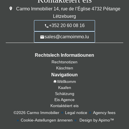
Carmo Immobilier
14, rue de l’Église
4732
Pétange
Lëtzebuerg
+352 20 60 08 16
sales@carmoimmo.lu
Rechtslech Informatiounen
Rechtsnotizen
Käschten
Navigatioun
Wëllkomm
Kaafen
Schätzung
Eis Agence
Kontaktéiert eis
©2026 Carmo Immobilier
Legal notice
Agency fees
Cookie-Astellungen änneren
Design by
Apimo™