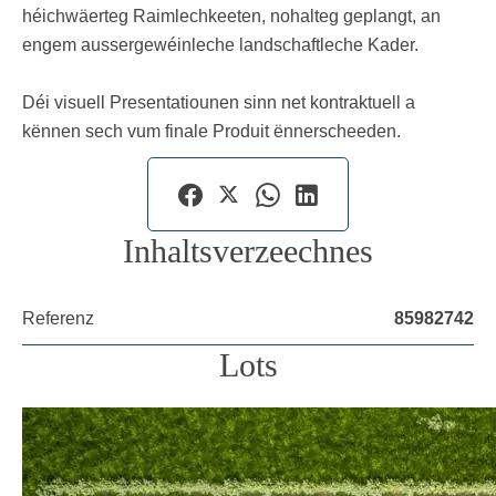
héichwäerteg Raimlechkeeten, nohalteg geplangt, an
engem aussergewéinleche landschaftleche Kader.
Déi visuell Presentatiounen sinn net kontraktuell a
kënnen sech vum finale Produit ënnerscheeden.
Inhaltsverzeechnes
Referenz
85982742
Lots