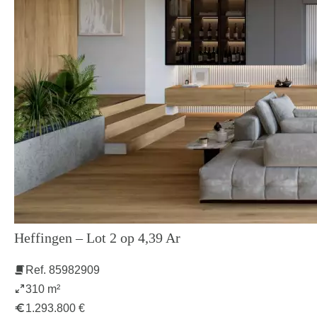
Heffingen – Lot 2 op 4,39 Ar
Ref. 85982909
310 m²
1.293.800 €