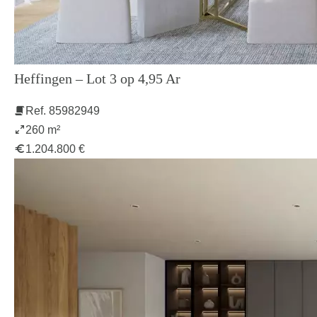
Heffingen – Lot 3 op 4,95 Ar
Ref. 85982949
260 m²
1.204.800 €