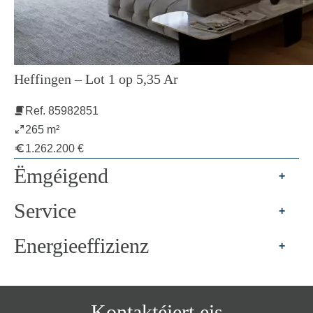
Heffingen – Lot 1 op 5,35 Ar
Ref. 85982851
265 m²
1.262.200 €
Ëmgéigend
+
Service
+
Energieeffizienz
+
Kontaktéiert eis