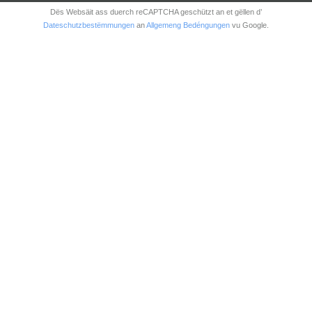
Dës Websäit ass duerch reCAPTCHA geschützt an et gëllen d’
Dateschutzbestëmmungen
an
Allgemeng Bedéngungen
vu Google.