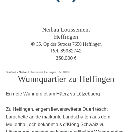
Neibau Lotissement
Heffingen
35, Op der Strooss 7650 Heffingen
Ref. 85982742
350.000 €
Startsäit
Neibau Lotissement Heffingen, 350.000 €
Wunnquartier zu Heffingen
En neie Wunnprojet am Häerz vu Lëtzebuerg
Zu Heffingen, engem liewenswäerte Duerf tëscht
Larochette an de markante Landschaften aus dem
Mullerthal, och bekannt als d’Kleng Schwäiz vu