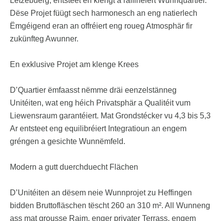
Lëtzebuerg, entsteet en klengt a raffinéiert Wunnquartier.
Dëse Projet füügt sech harmonesch an eng natierlech
Ëmgéigend eran an offréiert eng roueg Atmosphär fir
zukünfteg Awunner.
En exklusive Projet am klenge Krees
D’Quartier ëmfaasst nëmme dräi eenzelstänneg
Unitéiten, wat eng héich Privatsphär a Qualitéit vum
Liewensraum garantéiert. Mat Grondstécker vu 4,3 bis 5,3
Ar entsteet eng equilibréiert Integratioun an engem
gréngen a gesichte Wunnëmfeld.
Modern a gutt duerchduecht Flächen
D’Unitéiten an dësem neie Wunnprojet zu Heffingen
bidden Bruttofläschen tëscht 260 an 310 m². All Wunneng
ass mat grousse Raim, enger privater Terrass, engem