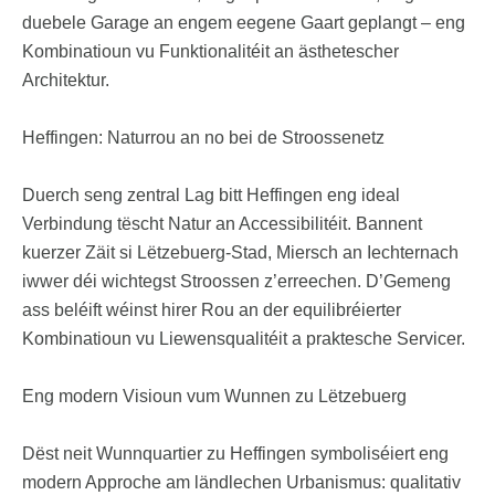
duebele Garage an engem eegene Gaart geplangt – eng
Kombinatioun vu Funktionalitéit an ästhetescher
Architektur.
Heffingen: Naturrou an no bei de Stroossenetz
Duerch seng zentral Lag bitt Heffingen eng ideal
Verbindung tëscht Natur an Accessibilitéit. Bannent
kuerzer Zäit si Lëtzebuerg-Stad, Miersch an Iechternach
iwwer déi wichtegst Stroossen z’erreechen. D’Gemeng
ass beléift wéinst hirer Rou an der equilibréierter
Kombinatioun vu Liewensqualitéit a praktesche Servicer.
Eng modern Visioun vum Wunnen zu Lëtzebuerg
Dëst neit Wunnquartier zu Heffingen symboliséiert eng
modern Approche am ländlechen Urbanismus: qualitativ