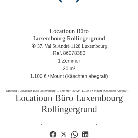
Locatioun Büro
Luxembourg Rollingergrund
37, Val St André 1128 Luxembourg
Ref. 86078380
1 Zëmmer
20 m²
1.100 € / Mount (Käschten abegraff)
Startsäit
Locatioun Büro Luxembourg, 1 Zëmmer, 20 M², 1.100 € / Mount (Käschten Abegraff)
Locatioun Büro Luxembourg
Rollingergrund