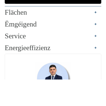
Flächen
+
Ëmgéigend
+
Service
+
Energieeffizienz
+
David CARMO