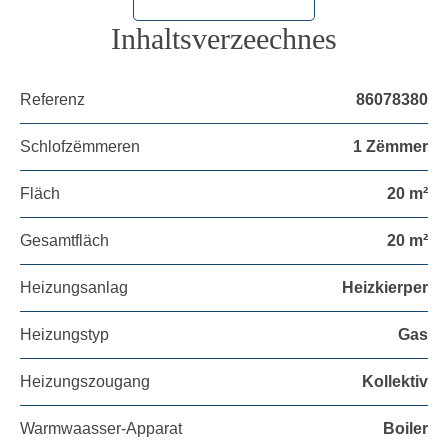
Inhaltsverzeechnes
Referenz
86078380
Schlofzëmmeren
1 Zëmmer
Fläch
20 m²
Gesamtfläch
20 m²
Heizungsanlag
Heizkierper
Heizungstyp
Gas
Heizungszougang
Kollektiv
Warmwaasser-Apparat
Boiler