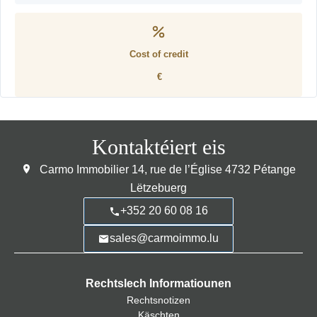
Cost of credit
€
Kontaktéiert eis
Carmo Immobilier
14, rue de l’Église
4732
Pétange
Lëtzebuerg
+352 20 60 08 16
sales@carmoimmo.lu
Rechtslech Informatiounen
Rechtsnotizen
Käschten