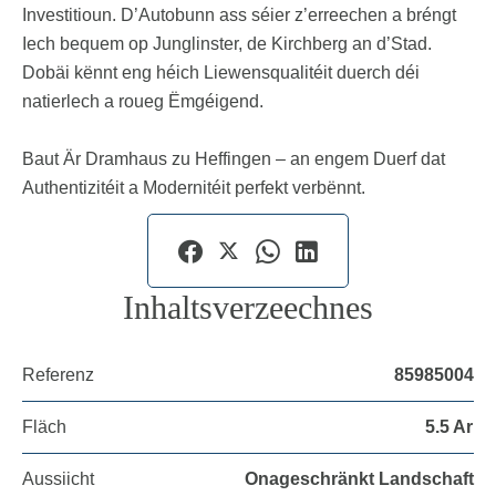
Investitioun. D’Autobunn ass séier z’erreechen a bréngt
Iech bequem op Junglinster, de Kirchberg an d’Stad.
Dobäi kënnt eng héich Liewensqualitéit duerch déi
natierlech a roueg Ëmgéigend.
Baut Är Dramhaus zu Heffingen – an engem Duerf dat
Authentizitéit a Modernitéit perfekt verbënnt.
Inhaltsverzeechnes
Referenz
85985004
Fläch
5.5 Ar
Aussiicht
Onageschränkt Landschaft