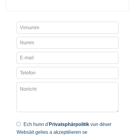
Ech hunn d'
Privatsphärpolitik
vun dëser
Websäit gelies a akzeptéieren se