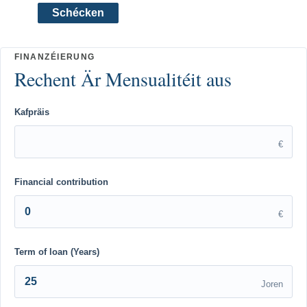
Schécken
Kafpräis
€
Financial contribution
€
Term of loan (Years)
Joren