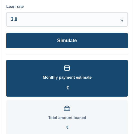
Loan rate
%
Simulate
Monthly payment estimate
€
Total amount loaned
€