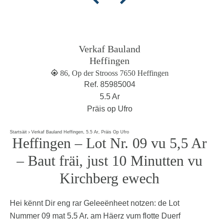
Verkaf Bauland
Heffingen
86, Op der Strooss 7650 Heffingen
Ref. 85985004
5.5 Ar
Präis op Ufro
Startsäit
Verkaf Bauland Heffingen, 5.5 Ar, Präis Op Ufro
Heffingen – Lot Nr. 09 vu 5,5 Ar
– Baut fräi, just 10 Minutten vu
Kirchberg ewech
Hei kënnt Dir eng rar Geleeënheet notzen: de Lot
Nummer 09 mat 5,5 Ar, am Häerz vum flotte Duerf