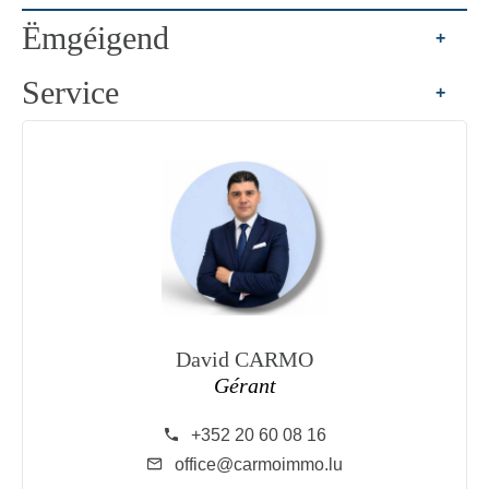
Ëmgéigend
+
Service
+
David CARMO
Gérant
+352 20 60 08 16
office@carmoimmo.lu