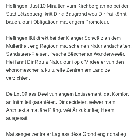
Heffingen. Just 10 Minutten vum Kirchberg an no bei der
Stad Lëtzebuerg, kritt Dir e Baugrond wou Dir fräi kënnt
bauen, ouni Obligatioun mat engem Promoteur.
Heffingen läit direkt bei der Klenger Schwäiz an dem
Mullerthal, eng Regioun mat schéinen Naturlandschaften,
Sandsteen-Fielsen, frësche Bëscher an Wanderweeër.
Hei fannt Dir Rou a Natur, ouni op d’Virdeeler vun den
ekonomeschen a kulturelle Zentren am Land ze
verzichten.
De Lot 09 ass Deel vun engem Lotissement, dat Komfort
an Intimitéit garantéiert. Dir decidéiert selwer mam
Architekt a mat äre Pläng, wéi Är zukünfteg Heem
ausgesäit.
Mat senger zentraler Lag ass dëse Grond eng nohalteg