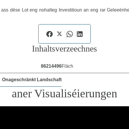
ss dëse Lot eng nohalteg Investitioun an eng rar Geleeënhee
Inhaltsverzeechnes
86214496
Fläch
Onageschränkt Landschaft
aner Visualiséierungen