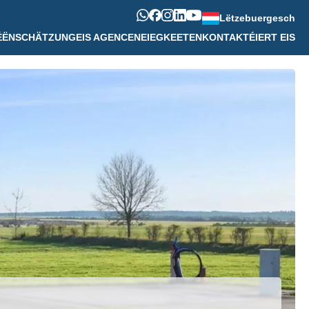
Lëtzebuergesch
ÉËN
SCHÄTZUNG
EIS AGENCE
NEIEGKEETEN
KONTAKTÉIERT EIS