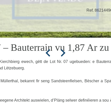
Ref. 8621449
7 – Bauterrain vu 1,87 Ar zu
rchbierg ewech, gëtt de Lot Nr. 07 ugebueden: e Bauterrain v
ad Lëtzebuerg.
llerthal, bekannt fir seng Sandsteenfielsen, Bëscher a Spa
en eegene Architekt auswielen, d’Pläng selwer definéieren a sou