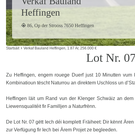
Verkaf Bauland
Heffingen
86, Op der Strooss 7650 Heffingen
Startsäit
Verkaf Bauland Heffingen, 1.87 Ar, 256.000 €
Lot Nr. 0
Zu Heffingen, engem rouege Duerf just 10 Minutten vum Kie
Kombinatioun tëscht Naturrou an direktem Uschloss un d’St
Heffingen läit um Rand vun der Klenger Schwäiz an dem Mü
Liewensqualitéit fir Familljen a Naturfrënn.
De Lot Nr. 07 gëtt Iech déi komplett Fräiheet: Dir kënnt Är
zur Verfügung fir Iech bei Ärem Projet ze begleeden.