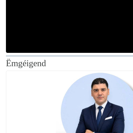
Ëmgéigend