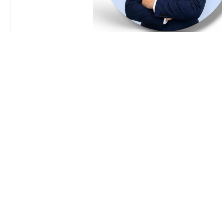
David CARMO
Gérant
+352 20 60 08 16
office@carmoimmo.lu
Haus, Heffingen
Ha
1.262.200 €
1.2