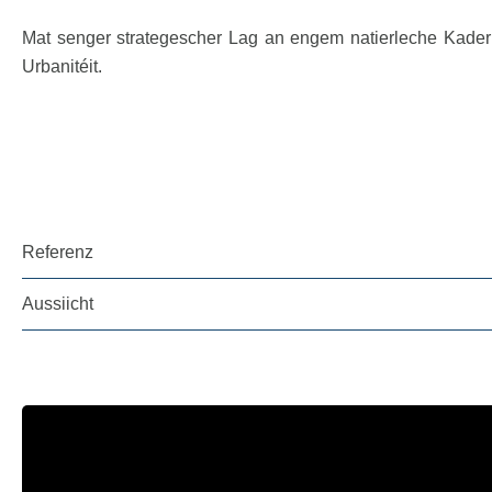
Mat senger strategescher Lag an engem natierleche Kader a
Urbanitéit.
Referenz
Aussiicht