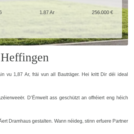
6
1.87 Ar
256.000 €
 Heffingen
u 1,87 Ar, fräi vun all Bauträger. Hei kritt Dir déi ideal
zéierweeër. D’Ëmwelt ass geschützt an offréiert eng héich
 Äert Dramhaus gestalten. Wann néideg, stinn erfuere Partner