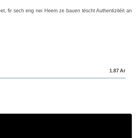
t, fir sech eng nei Heem ze bauen tëscht Authentizitéit an
1.87 Ar