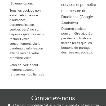
réglementation.
services et permettre
Tous les cookies non
une mesure de
essentiels (mesure
l'audience (Google
d'audience,
Analytics).
personnalisation,
D'autres cookies
cookies tiers) ne sont
peuvent être ajoutés
déposés qu'après avoir
par des applications
recueilli votre
tierces telles que les
consentement, via le
boutons de partage
bandeau d'information
des réseaux sociaux.
affiché lors de votre
première visite.
Vous pouvez à tout
moment accepter,
refuser ou modifier vos
Contactez-nous
Carmo Immobilier
14, rue de l’Église
4732
Pétange