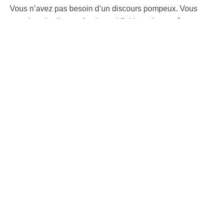
Vous n’avez pas besoin d’un discours pompeux. Vous
avez besoin d’un professionnel fiable, qui connaît son
métier, qui vous écoute, qui agit et c’est exactement ce
que je vous propose.
En savoir +