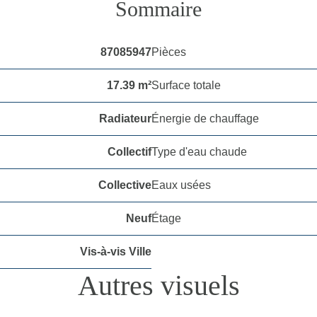
Sommaire
87085947
Pièces
17.39 m²
Surface totale
Radiateur
Énergie de chauffage
Collectif
Type d'eau chaude
Collective
Eaux usées
Neuf
Étage
Vis-à-vis Ville
Autres visuels