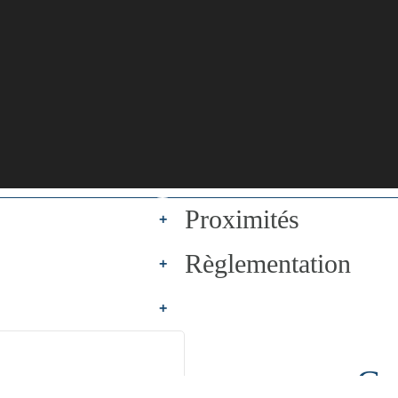
Proximités
+
Règlementation
+
+
Co