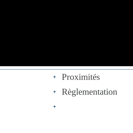
Proximités
+
Règlementation
+
+
Co